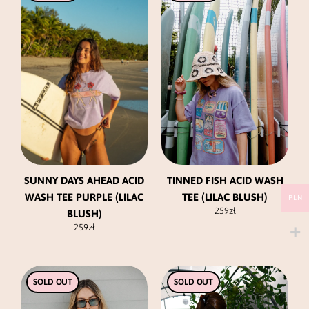
ma
ma
wiele
wiele
wariantów.
wariantów.
Opcje
Opcje
można
można
wybrać
wybrać
na
na
stronie
stronie
produktu
produktu
TINNED FISH ACID WASH
SUNNY DAYS AHEAD ACID
TEE (LILAC BLUSH)
WASH TEE PURPLE (LILAC
PLN
259
zł
BLUSH)
259
zł
Ten
Ten
SOLD OUT
SOLD OUT
produkt
produkt
ma
ma