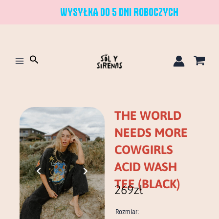
Przejdź
WYSYŁKA DO 5 DNI ROBOCZYCH
do
treści
Szukaj
THE WORLD
NEEDS MORE
COWGIRLS
ACID WASH
TEE (BLACK)
269
zł
ilość
Rozmiar:
the