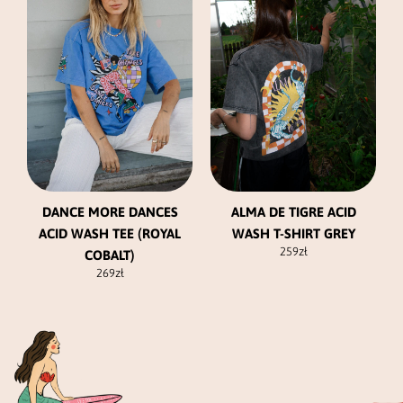
wiele
wiele
wariantów.
wariantów.
Opcje
Opcje
można
można
wybrać
wybrać
na
na
stronie
stronie
produktu
produktu
DANCE MORE DANCES
ALMA DE TIGRE ACID
ACID WASH TEE (ROYAL
WASH T-SHIRT GREY
259
zł
COBALT)
269
zł