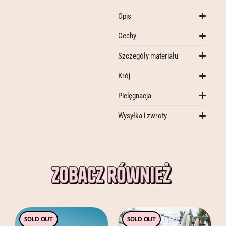
Opis
Cechy
Szczegóły materiału
Krój
Pielęgnacja
Wysyłka i zwroty
Ten
Ten
SOLD OUT
SOLD OUT
produkt
produkt