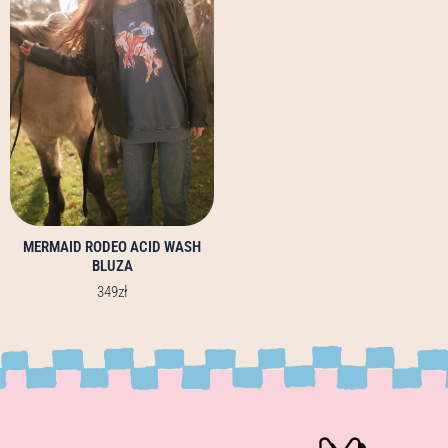
wiele
wariantów.
Opcje
można
wybrać
na
stronie
produktu
MERMAID RODEO ACID WASH
BLUZA
349
zł