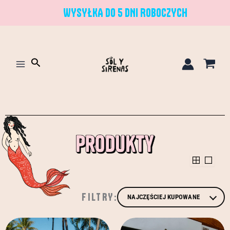
Przejdź
WYSYŁKA DO 5 DNI ROBOCZYCH
do
treści
Szukaj
FILTRY:
Ten
Ten