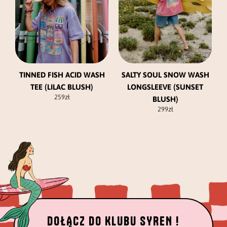
można
można
wybrać
wybrać
na
na
stronie
stronie
produktu
produktu
TINNED FISH ACID WASH
SALTY SOUL SNOW WASH
TEE (LILAC BLUSH)
LONGSLEEVE (SUNSET
259
zł
BLUSH)
299
zł
DOŁĄCZ DO KLUBU SYREN !