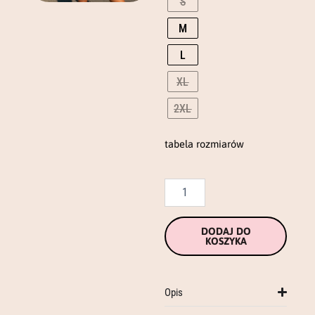
S
wash
M
bluza
L
XL
2XL
tabela rozmiarów
DODAJ DO
KOSZYKA
Opis