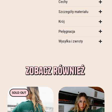
Cechy
Szczegóły materiału
Krój
Pielęgnacja
Wysyłka i zwroty
Ten
Ten
SOLD OUT
produkt
produkt
ma
ma
wiele
wiele