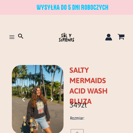
Przejdź
WYSYŁKA DO 5 DNI ROBOCZYCH
do
treści
Szukaj
SALTY
MERMAIDS
ACID WASH
BLUZA
349
zł
ilość
Rozmiar:
salty
mermaids
acid