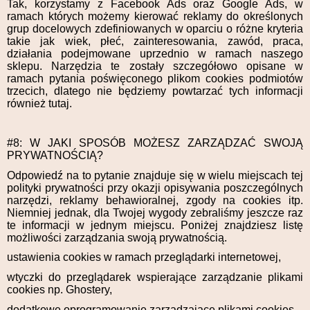
Tak, korzystamy z Facebook Ads oraz Google Ads, w
ramach których możemy kierować reklamy do określonych
grup docelowych zdefiniowanych w oparciu o różne kryteria
takie jak wiek, płeć, zainteresowania, zawód, praca,
działania podejmowane uprzednio w ramach naszego
sklepu. Narzędzia te zostały szczegółowo opisane w
ramach pytania poświęconego plikom cookies podmiotów
trzecich, dlatego nie będziemy powtarzać tych informacji
również tutaj.
#8: W JAKI SPOSÓB MOŻESZ ZARZĄDZAĆ SWOJĄ
PRYWATNOŚCIĄ?
Odpowiedź na to pytanie znajduje się w wielu miejscach tej
polityki prywatności przy okazji opisywania poszczególnych
narzędzi, reklamy behawioralnej, zgody na cookies itp.
Niemniej jednak, dla Twojej wygody zebraliśmy jeszcze raz
te informacji w jednym miejscu. Poniżej znajdziesz listę
możliwości zarządzania swoją prywatnością.
ustawienia cookies w ramach przeglądarki internetowej,
wtyczki do przeglądarek wspierające zarządzanie plikami
cookies np. Ghostery,
dodatkowe oprogramowanie zarządzające plikami cookies,