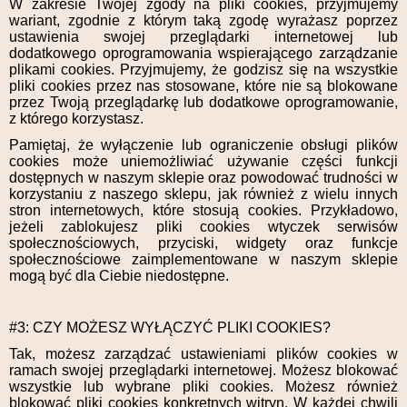
W zakresie Twojej zgody na pliki cookies, przyjmujemy
wariant, zgodnie z którym taką zgodę wyrażasz poprzez
ustawienia swojej przeglądarki internetowej lub
dodatkowego oprogramowania wspierającego zarządzanie
plikami cookies. Przyjmujemy, że godzisz się na wszystkie
pliki cookies przez nas stosowane, które nie są blokowane
przez Twoją przeglądarkę lub dodatkowe oprogramowanie,
z którego korzystasz.
Pamiętaj, że wyłączenie lub ograniczenie obsługi plików
cookies może uniemożliwiać używanie części funkcji
dostępnych w naszym sklepie oraz powodować trudności w
korzystaniu z naszego sklepu, jak również z wielu innych
stron internetowych, które stosują cookies. Przykładowo,
jeżeli zablokujesz pliki cookies wtyczek serwisów
społecznościowych, przyciski, widgety oraz funkcje
społecznościowe zaimplementowane w naszym sklepie
mogą być dla Ciebie niedostępne.
#3: CZY MOŻESZ WYŁĄCZYĆ PLIKI COOKIES?
Tak, możesz zarządzać ustawieniami plików cookies w
ramach swojej przeglądarki internetowej. Możesz blokować
wszystkie lub wybrane pliki cookies. Możesz również
blokować pliki cookies konkretnych witryn. W każdej chwili