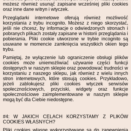
możesz również usunąć zapisane wcześniej pliki cookies
oraz inne dane witryn i wtyczek.
Przeglądarki internetowe oferują również możliwość
korzystania z trybu incognito. Możesz z niego skorzystać,
jeśli nie chcesz, by informacje o odwiedzonych stronach i
pobranych plikach zostały zapisane w historii przeglądania i
pobierania. Pliki cookie utworzone w trybie incognito są
usuwane w momencie zamknięcia wszystkich okien tego
trybu.
Pamiętaj, że wyłączenie lub ograniczenie obsługi plików
cookies może uniemożliwiać używanie części funkcji
dostępnych w naszym sklepie oraz powodować trudności w
korzystaniu z naszego sklepu, jak również z wielu innych
stron internetowych, które stosują cookies. Przykładowo,
jeżeli zablokujesz pliki cookies wtyczek serwisów
społecznościowych, przyciski, widgety oraz funkcje
społecznościowe zaimplementowane w naszym sklepie
mogą być dla Ciebie niedostępne.
#4: W JAKICH CELACH KORZYSTAMY Z PLIKÓW
COOKIES WŁASNYCH?
Pliki cookies własne wykorzystywane są do zapewnienia