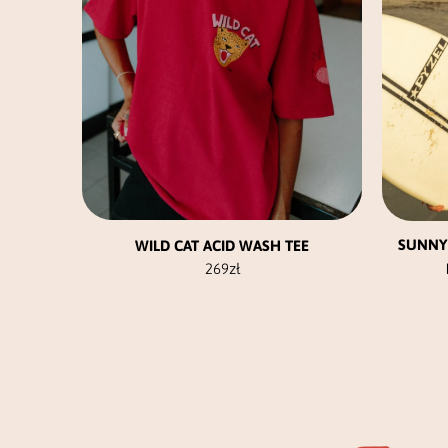
na
stronie
produktu
SUNNY 
WILD CAT ACID WASH TEE
269
zł