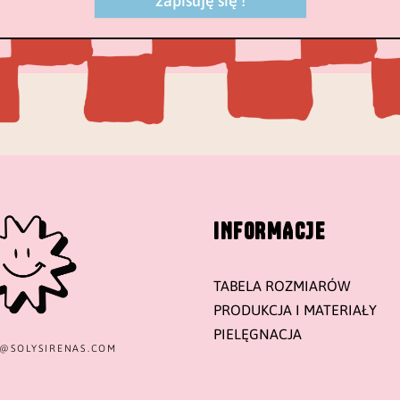
zapisuję się !
INFORMACJE
TABELA ROZMIARÓW
PRODUKCJA I MATERIAŁY
PIELĘGNACJA
T@
SOLYSIRENAS.COM