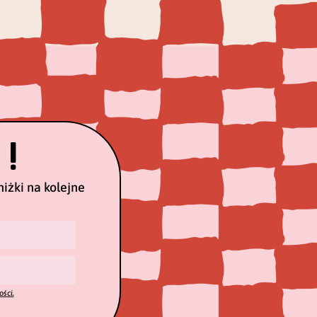
 !
iżki na kolejne
ości.