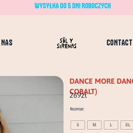
WYSYŁKA DO 5 DNI ROBOCZYCH
 NAS
CONTACT
DANCE MORE DANC
COBALT)
269
zł
ilość
Rozmiar:
dance
more
dances
S
M
L
XL
acid