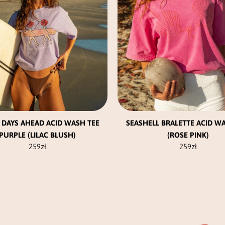
na
na
stronie
stronie
produktu
produktu
DAYS AHEAD ACID WASH TEE
SEASHELL BRALETTE ACID W
PURPLE (LILAC BLUSH)
(ROSE PINK)
259
zł
259
zł