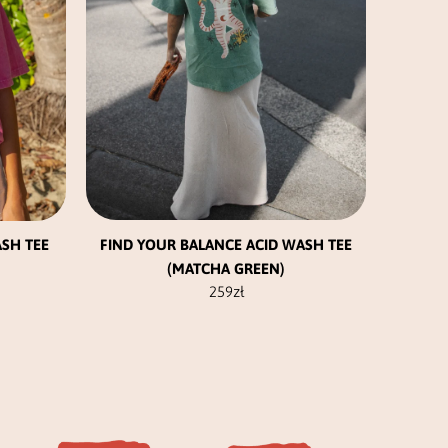
na
stronie
produktu
FIND YOUR BALANCE ACID WASH TEE
ASH TEE
(MATCHA GREEN)
259
zł