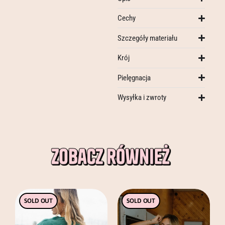
Cechy
Szczegóły materiału
Krój
Pielęgnacja
Wysyłka i zwroty
Ten
Ten
SOLD OUT
SOLD OUT
produkt
produkt
ma
ma