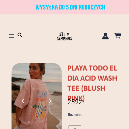
Przejdź
WYSYŁKA DO 5 DNI ROBOCZYCH
do
treści
Szukaj
PLAYA TODO EL
DIA ACID WASH
TEE (BLUSH
PINK)
259
zł
ilość
Rozmiar:
playa
todo
el