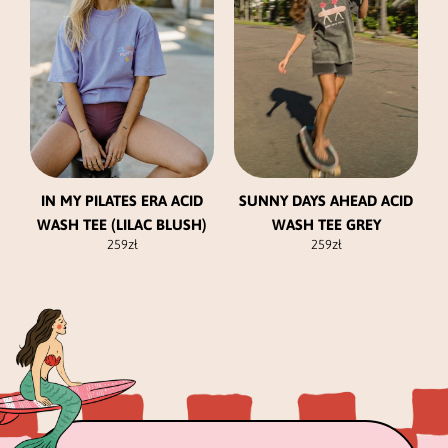
wariantów.
wariantów.
Opcje
Opcje
można
można
wybrać
wybrać
na
na
stronie
stronie
produktu
produktu
IN MY PILATES ERA ACID
SUNNY DAYS AHEAD ACID
WASH TEE (LILAC BLUSH)
WASH TEE GREY
259
zł
259
zł