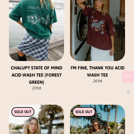
wiele
wiele
wariantów.
wariantów.
Opcje
Opcje
można
można
wybrać
wybrać
na
na
stronie
stronie
produktu
produktu
CHALUPY STATE OF MIND
I’M FINE, THANK YOU ACID
ACID WASH TEE (FOREST
WASH TEE
PLN
269
zł
GREEN)
259
zł
Ten
Ten
SOLD OUT
SOLD OUT
produkt
produkt
ma
ma
wiele
wiele