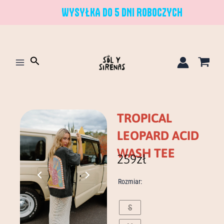
Przejdź
WYSYŁKA DO 5 DNI ROBOCZYCH
do
treści
Szukaj
TROPICAL
LEOPARD ACID
WASH TEE
259
zł
ilość
Rozmiar:
tropical
leopard
acid
S
wash