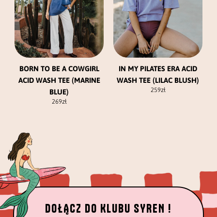
wybrać
wybrać
na
na
stronie
stronie
produktu
produktu
BORN TO BE A COWGIRL
IN MY PILATES ERA ACID
ACID WASH TEE (MARINE
WASH TEE (LILAC BLUSH)
259
zł
BLUE)
269
zł
DOŁĄCZ DO KLUBU SYREN !