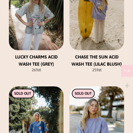
Opcje
Opcje
można
można
wybrać
wybrać
na
na
stronie
stronie
produktu
produktu
LUCKY CHARMS ACID
CHASE THE SUN ACID
WASH TEE (GREY)
WASH TEE (LILAC BLUSH)
269
zł
259
zł
PLN
Ten
Ten
SOLD OUT
SOLD OUT
produkt
produkt
ma
ma
wiele
wiele
wariantów.
wariantów.
Opcje
Opcje
można
można