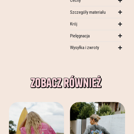
Cechy
Szczegóły materiału
Krój
Pielęgnacja
Wysyłka i zwroty
Ten
Ten
produkt
produkt
ma
ma
wiele
wiele
wariantów.
wariantów.