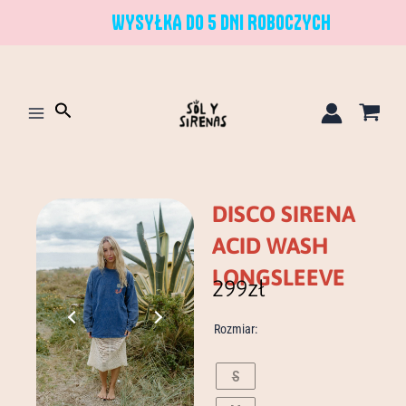
Przejdź
WYSYŁKA DO 5 DNI ROBOCZYCH
do
treści
Szukaj
DISCO SIRENA
ACID WASH
LONGSLEEVE
299
zł
ilość
Rozmiar:
disco
sirena
acid
S
wash