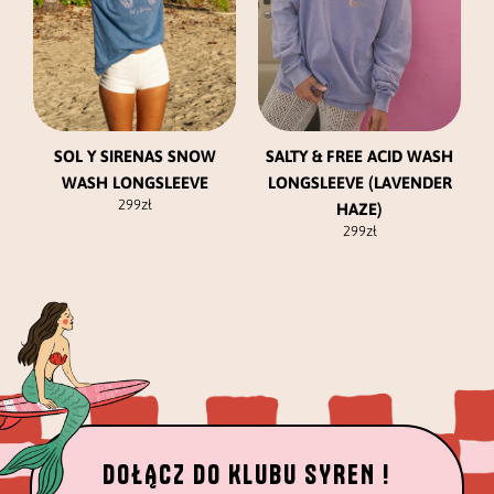
wybrać
wybrać
na
na
stronie
stronie
produktu
produktu
SALTY & FREE ACID WASH
SOL Y SIRENAS SNOW
LONGSLEEVE (LAVENDER
WASH LONGSLEEVE
299
zł
HAZE)
299
zł
DOŁĄCZ DO KLUBU SYREN !