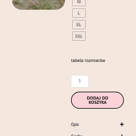
M
longsleeve
L
XL
2XL
tabela rozmiarów
DODAJ DO
KOSZYKA
Opis