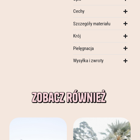
Cechy
Szczegóły materiału
Krój
Pielęgnacja
Wysyłka i zwroty
Ten
Ten
produkt
produkt
ma
ma