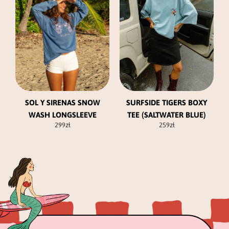
wariantów.
wariantów.
Opcje
Opcje
można
można
wybrać
wybrać
na
na
stronie
stronie
produktu
produktu
SURFSIDE TIGERS BOXY
SOL Y SIRENAS SNOW
TEE (SALTWATER BLUE)
WASH LONGSLEEVE
259
zł
299
zł