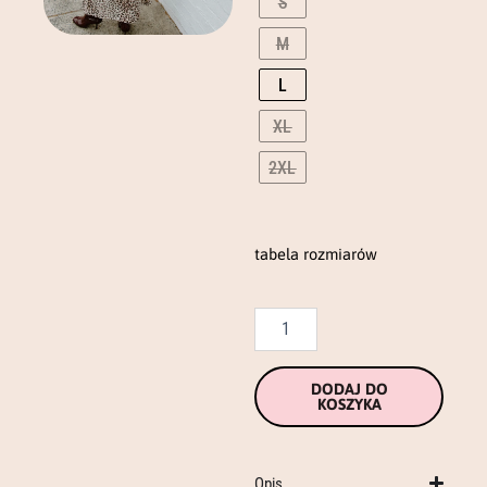
S
wash
M
longsleeve
L
XL
2XL
tabela rozmiarów
DODAJ DO
KOSZYKA
Opis