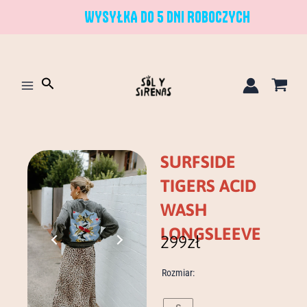
Przejdź
WYSYŁKA DO 5 DNI ROBOCZYCH
do
treści
Szukaj
SURFSIDE
TIGERS ACID
WASH
LONGSLEEVE
299
zł
ilość
Rozmiar:
surfside
tigers
acid