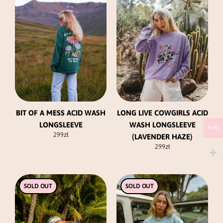
wiele
wiele
wariantów.
wariantów.
Opcje
Opcje
można
można
wybrać
wybrać
na
na
stronie
stronie
produktu
produktu
LONG LIVE COWGIRLS ACID
BIT OF A MESS ACID WASH
WASH LONGSLEEVE
LONGSLEEVE
PLN
299
zł
(LAVENDER HAZE)
299
zł
Ten
Ten
SOLD OUT
SOLD OUT
produkt
produkt
ma
ma
wiele
wiele