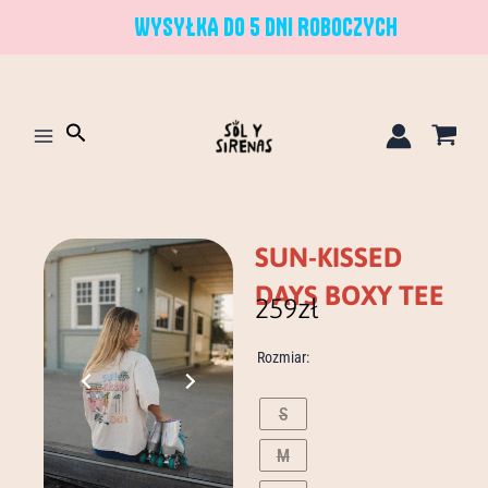
Przejdź
WYSYŁKA DO 5 DNI ROBOCZYCH
do
treści
Szukaj
SUN-KISSED
DAYS BOXY TEE
259
zł
ilość
Rozmiar:
sun-
kissed
days
S
boxy
M
tee