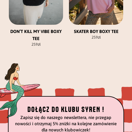
na
na
stronie
stronie
produktu
produktu
DON’T KILL MY VIBE BOXY
SKATER BOY BOXY TEE
259
zł
TEE
259
zł
DOŁĄCZ DO KLUBU SYREN !
Zapisz się do naszego newslettera, nie przegap
nowości i otrzymaj 5% zniżki na kolejne zamówienie
dla nowych klubowiczek!