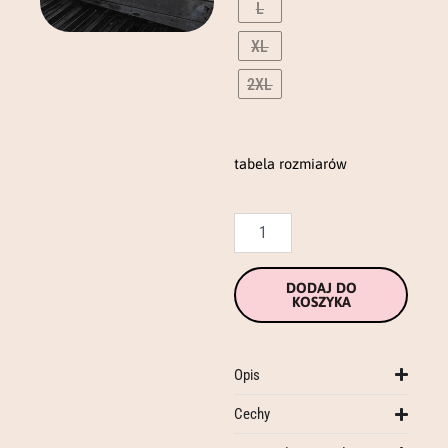
L
XL
2XL
tabela rozmiarów
DODAJ DO
KOSZYKA
Opis
Cechy