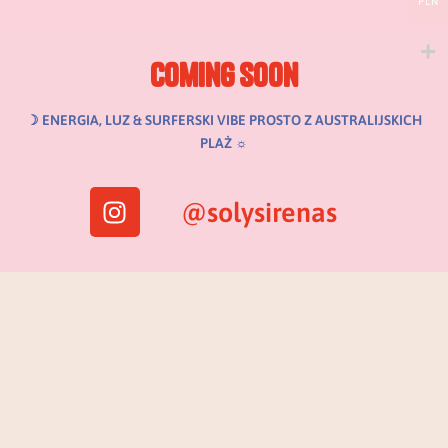
PLN
coming soon
☽ ENERGIA, LUZ & SURFERSKI VIBE PROSTO Z AUSTRALIJSKICH
PLAŻ ☼
I
@solysirenas
n
s
t
a
g
r
a
m